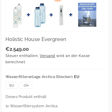
Holistic House Evergreen
€2.549,00
R
S
e
Steuer enthalten.
Versand
wird an der Kasse
g
K
u
berechnet.
U
l
ä
:
r
Wasserfilteranlage Arctica (Stecker):
EU
e
r
EU
CH
P
r
e
Dieses Produkt enthält:
i
s
1x Wasserfiltersystem Arctica