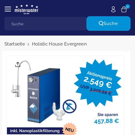
Zum Inhalt
0
springen
Suche
Suche
Startseite
Holistic House Evergreen
Zu den
Produktinf
ormatione
n springen