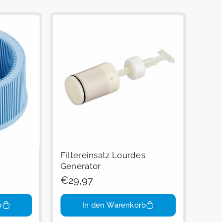
Filtereinsatz Lourdes
Generator
Regulärer
€29,97
Preis
b
In den Warenkorb