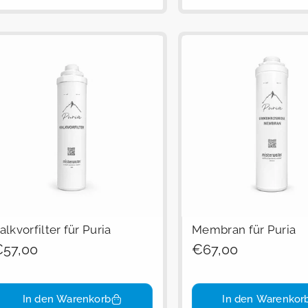
alkvorfilter für Puria
Membran für Puria
egulärer
57,00
Regulärer
€67,00
reis
Preis
In den Warenkorb
In den Warenkor