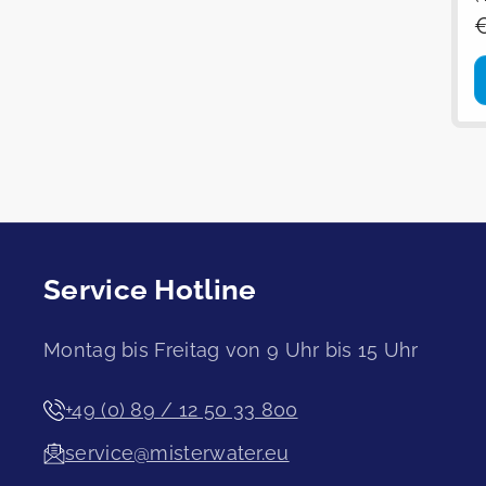
R
€
P
Service Hotline
Montag bis Freitag von 9 Uhr bis 15 Uhr
+49 (0) 89 / 12 50 33 800
service@misterwater.eu