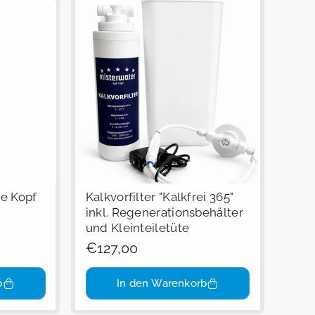
ne Kopf
Kalkvorfilter "Kalkfrei 365"
inkl. Regenerationsbehälter
und Kleinteiletüte
Regulärer
€127,00
Preis
b
In den Warenkorb