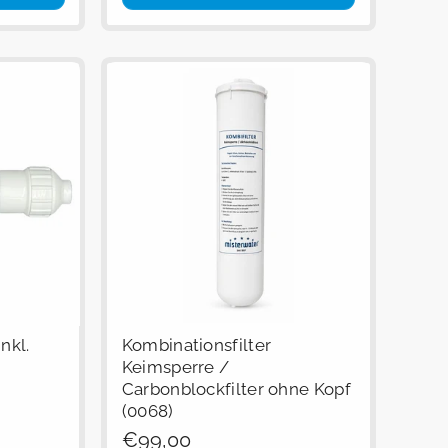
nkl.
Kombinationsfilter
Keimsperre /
Carbonblockfilter ohne Kopf
(0068)
Regulärer
€99,00