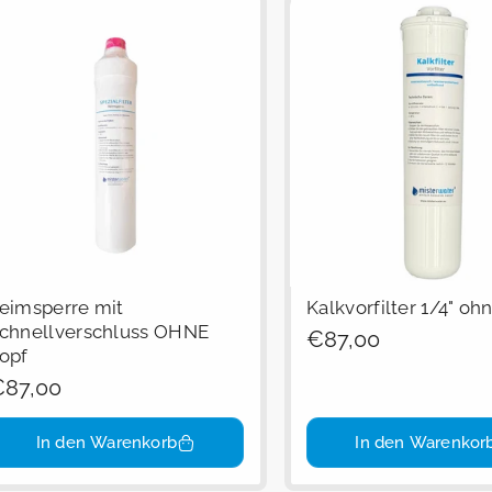
eimsperre mit
Kalkvorfilter 1/4" oh
chnellverschluss OHNE
Regulärer
€87,00
opf
Preis
egulärer
87,00
reis
In den Warenkorb
In den Warenkor