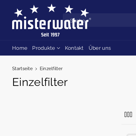
Zum Inhalt
springen
Suche
Home
Produkte
Kontakt
Über uns
Startseite
Einzelfilter
K
Einzelfilter
o
l
l