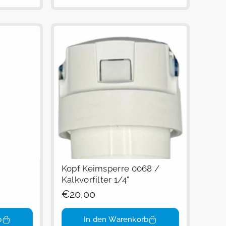
Kopf Keimsperre 0068 /
Kalkvorfilter 1/4"
Regulärer
€20,00
Preis
b
In den Warenkorb