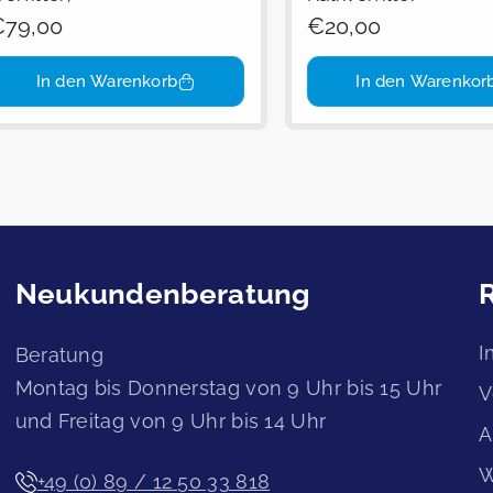
egulärer
79,00
Regulärer
€20,00
reis
Preis
In den Warenkorb
In den Warenkor
Neukundenberatung
I
Beratung
Montag bis Donnerstag von 9 Uhr bis 15 Uhr
V
und Freitag von 9 Uhr bis 14 Uhr
A
W
+49 (0) 89 / 12 50 33 818