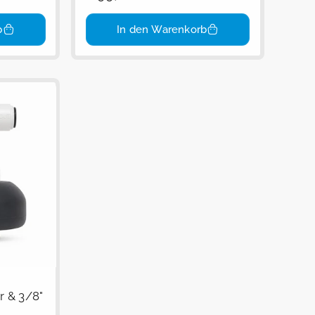
Preis
b
In den Warenkorb
r & 3/8"