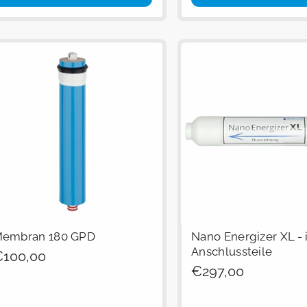
embran 180 GPD
Nano Energizer XL - i
Anschlussteile
egulärer
100,00
Regulärer
€297,00
reis
Preis