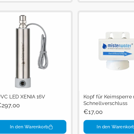
VC LED XENIA 16V
Kopf für Keimsperre 
Schnellverschluss
egulärer
297,00
Regulärer
€17,00
reis
Preis
In den Warenkorb
In den Warenkor