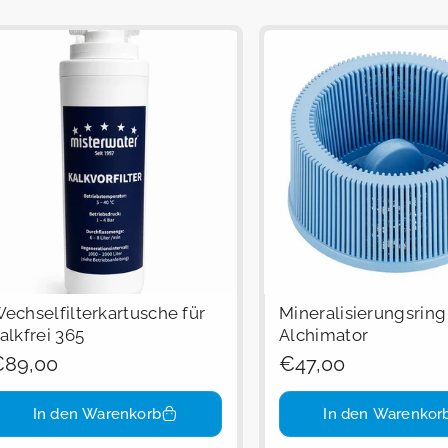
echselfilterkartusche für
Mineralisierungsring
alkfrei 365
Alchimator
egulärer
89,00
Regulärer
€47,00
reis
Preis
In den Warenkorb
In den Warenkor