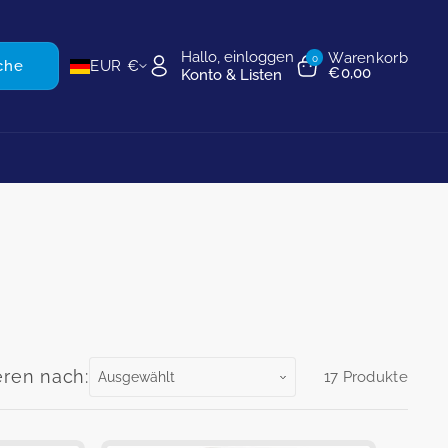
Hallo, einloggen
Warenkorb
0
che
EUR €
€0,00
Konto & Listen
eren nach:
17 Produkte