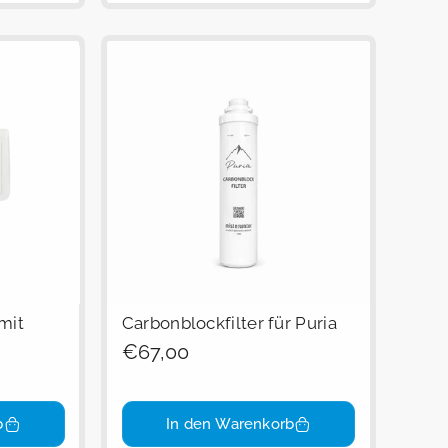
mit
Carbonblockfilter für Puria
Regulärer
€67,00
Preis
b
In den Warenkorb