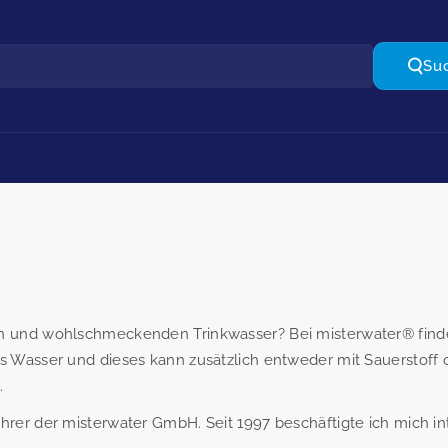
Su
ien und wohlschmeckenden Trinkwasser? Bei misterwater® find
tes Wasser und dieses kann zusätzlich entweder mit Sauerstoff
.
ührer der misterwater GmbH. Seit 1997 beschäftigte ich mich i