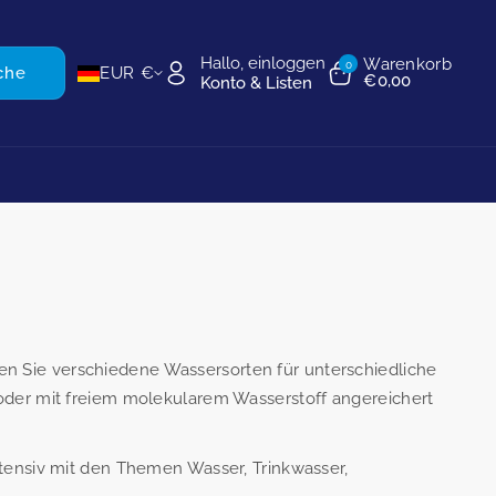
Hallo, einloggen
Warenkorb
0
che
EUR €
€0,00
Konto & Listen
en Sie verschiedene Wassersorten für unterschiedliche
 oder mit freiem molekularem Wasserstoff angereichert
ntensiv mit den Themen Wasser, Trinkwasser,