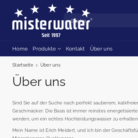
Zum Inhalt
springen
Suche
Home
Produkte
Kontakt
Über uns
Startseite
Über uns
Über uns
Sind Sie auf der Suche nach perfekt sauberem, kalkfre
Geschmäcker: Die Basis ist immer reinstes energetisier
werden, um ein echtes Hochleistungswasser zu erhalten
Mein Name ist Erich Meidert, und ich bin der Geschäftsf