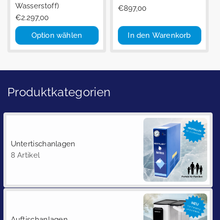
Wasserstoff)
Regulärer
€897,00
Preis
Regulärer
€2.297,00
Preis
Option wählen
In den Warenkorb
Produktkategorien
Untertischanlagen
8 Artikel
Auftischanlagen