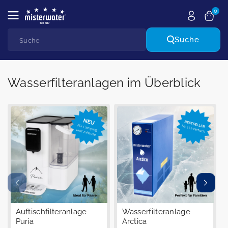
Zum Inhalt
0
springen
Suche
Suche
Wasserfilteranlagen im Überblick
Auftischfilteranlage
Wasserfilteranlage
Puria
Arctica