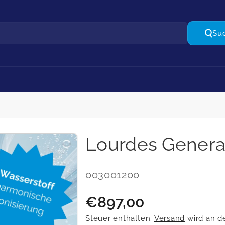
Su
Lourdes Generat
S
003001200
K
R
€897,00
U
e
Steuer enthalten.
Versand
wird an d