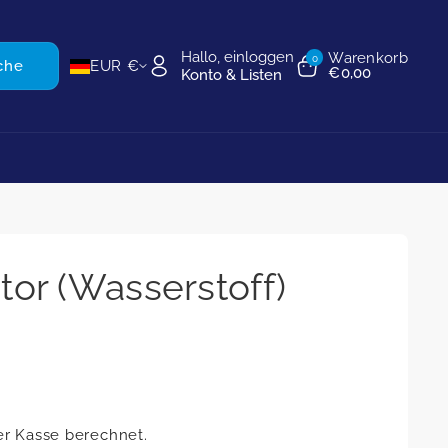
Hallo, einloggen
Warenkorb
0
che
EUR €
€0,00
Konto & Listen
or (Wasserstoff)
er Kasse berechnet.