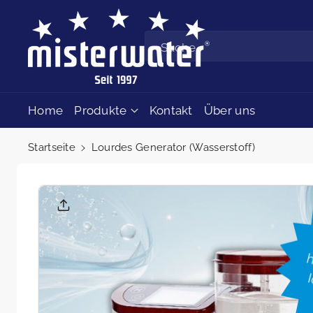
Zum Inhalt
springen
Suche
Home
Produkte
Kontakt
Über uns
Startseite
Lourdes Generator (Wasserstoff)
Zu den
Produktinf
ormatione
n springen