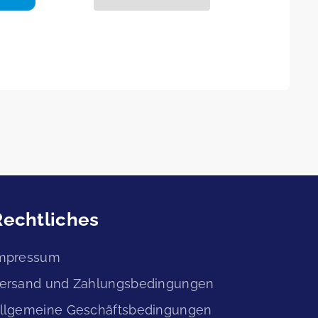
e Reinheit
Jahr)
alts – bis zu 12 Stunden in Glasflaschen
dard-Eurostecker
zeit trinkfertig
anschluss erforderlich
r Reisen
en genießbar – ohne pH-Verschiebung
Rechtliches
ion, keine Folgekosten durch Kartuschen
ch Premium-Mineralwasser
mpressum
ersand und Zahlungsbedingungen
r
– Ihre tägliche Quelle für antioxidatives,
llgemeine Geschäftsbedingungen
ster Reinheit.