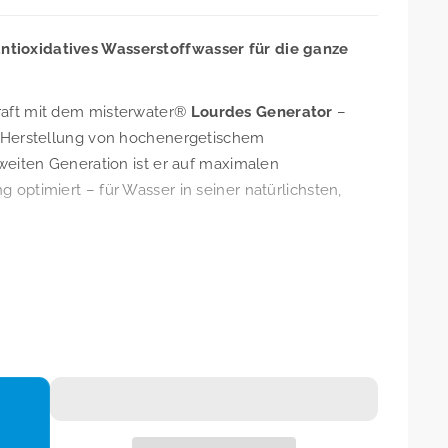
tioxidatives Wasserstoffwasser für die ganze
raft mit dem misterwater®
Lourdes Generator
–
ur Herstellung von hochenergetischem
zweiten Generation ist er auf maximalen
 optimiert – für Wasser in seiner natürlichsten,
ach aufstellen, einschalten, genießen
auch für Osmose- und destilliertes Wasser geeignet
natürliche Mineralisierung bleibt erhalten
r natürlichen Sättigungsgrenze
lektrosmog
asserstoffkammer für sauberes, freies Wasser